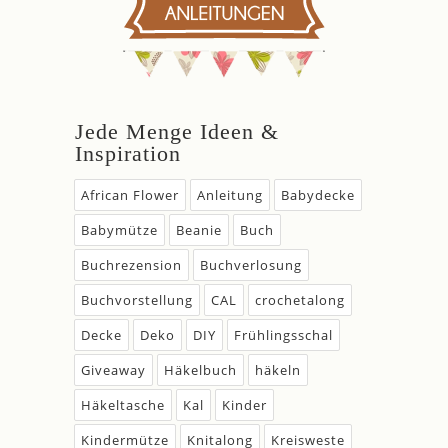
Jede Menge Ideen &
Inspiration
African Flower
Anleitung
Babydecke
Babymütze
Beanie
Buch
Buchrezension
Buchverlosung
Buchvorstellung
CAL
crochetalong
Decke
Deko
DIY
Frühlingsschal
Giveaway
Häkelbuch
häkeln
Häkeltasche
Kal
Kinder
Kindermütze
Knitalong
Kreisweste