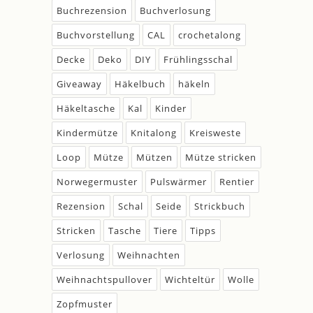
Buchrezension
Buchverlosung
Buchvorstellung
CAL
crochetalong
Decke
Deko
DIY
Frühlingsschal
Giveaway
Häkelbuch
häkeln
Häkeltasche
Kal
Kinder
Kindermütze
Knitalong
Kreisweste
Loop
Mütze
Mützen
Mütze stricken
Norwegermuster
Pulswärmer
Rentier
Rezension
Schal
Seide
Strickbuch
Stricken
Tasche
Tiere
Tipps
Verlosung
Weihnachten
Weihnachtspullover
Wichteltür
Wolle
Zopfmuster