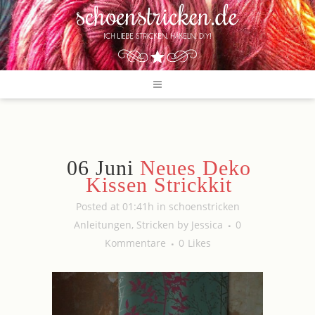
06 Juni
Neues Deko
Kissen Strickkit
Posted at 01:41h
in
schoenstricken
Anleitungen
,
Stricken
by
Jessica
0
Kommentare
0
Likes