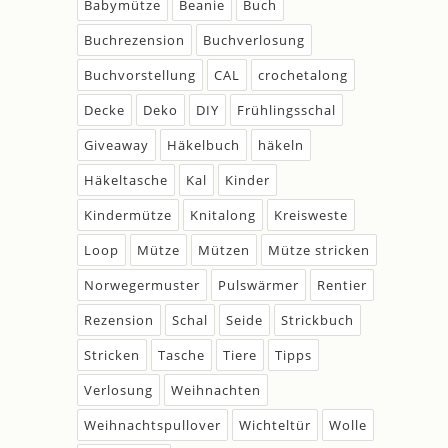
Babymütze
Beanie
Buch
Buchrezension
Buchverlosung
Buchvorstellung
CAL
crochetalong
Decke
Deko
DIY
Frühlingsschal
Giveaway
Häkelbuch
häkeln
Häkeltasche
Kal
Kinder
Kindermütze
Knitalong
Kreisweste
Loop
Mütze
Mützen
Mütze stricken
Norwegermuster
Pulswärmer
Rentier
Rezension
Schal
Seide
Strickbuch
Stricken
Tasche
Tiere
Tipps
Verlosung
Weihnachten
Weihnachtspullover
Wichteltür
Wolle