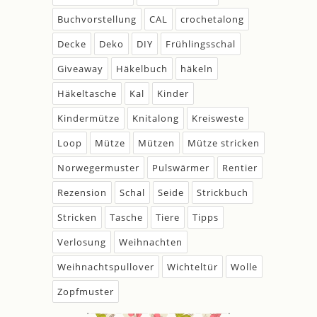
Buchvorstellung
CAL
crochetalong
Decke
Deko
DIY
Frühlingsschal
Giveaway
Häkelbuch
häkeln
Häkeltasche
Kal
Kinder
Kindermütze
Knitalong
Kreisweste
Loop
Mütze
Mützen
Mütze stricken
Norwegermuster
Pulswärmer
Rentier
Rezension
Schal
Seide
Strickbuch
Stricken
Tasche
Tiere
Tipps
Verlosung
Weihnachten
Weihnachtspullover
Wichteltür
Wolle
Zopfmuster