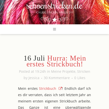
16 Juli
Hurra: Mein
erstes Strickbuch!
Posted at 19:24h
in
Meine Projekte
,
Stricken
by
Jessica
30 Kommentare
0
Likes
Mein erstes
Strickbuch
! Endlich darf ich
es dir verraten, dass ich seit letztem Jahr an
meinem ersten eigenen Strickbuch arbeite.
Das Ganze ist eine überwältigende