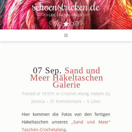
07 Sep.
Sand und
Meer Häkeltaschen
Galerie
Posted at 10:57h
in
Crochet Along
,
Häkeln
by
Jessica
31 Kommentare
5
Likes
Hier kommen die Fotos von den fertigen
Häkeltaschen unseres
„Sand und Meer“
Taschen-Crochetalong
.