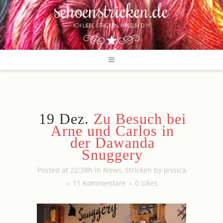
19 Dez.
Zu Besuch bei
Arne und Carlos in
der Dawanda
Snuggery
Posted at 22:38h
in
News
,
Stricken
by
Jessica
11 Kommentare
0
Likes