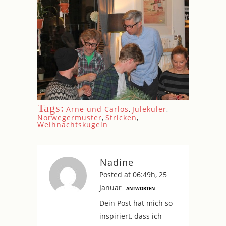
Tags:
Arne und Carlos
,
Julekuler
,
Norwegermuster
,
Stricken
,
Weihnachtskugeln
Nadine
Posted at 06:49h, 25
Januar
ANTWORTEN
Dein Post hat mich so
inspiriert, dass ich