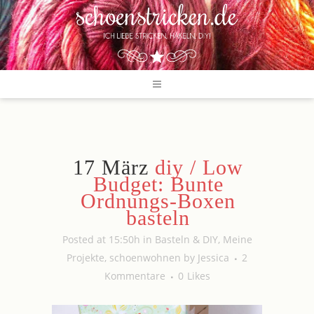
17 März
diy / Low
Budget: Bunte
Ordnungs-Boxen
basteln
Posted at 15:50h
in
Basteln & DIY
,
Meine
Projekte
,
schoenwohnen
by
Jessica
2
Kommentare
0
Likes