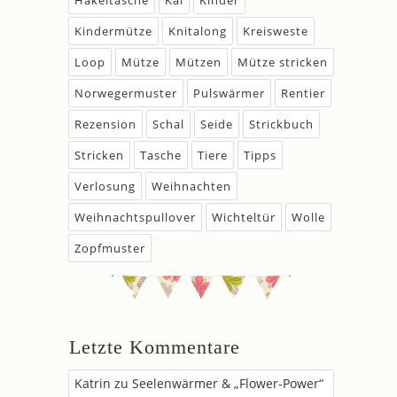
Häkeltasche
Kal
Kinder
Kindermütze
Knitalong
Kreisweste
Loop
Mütze
Mützen
Mütze stricken
Norwegermuster
Pulswärmer
Rentier
Rezension
Schal
Seide
Strickbuch
Stricken
Tasche
Tiere
Tipps
Verlosung
Weihnachten
Weihnachtspullover
Wichteltür
Wolle
Zopfmuster
Letzte Kommentare
Katrin
zu
Seelenwärmer & „Flower-Power“