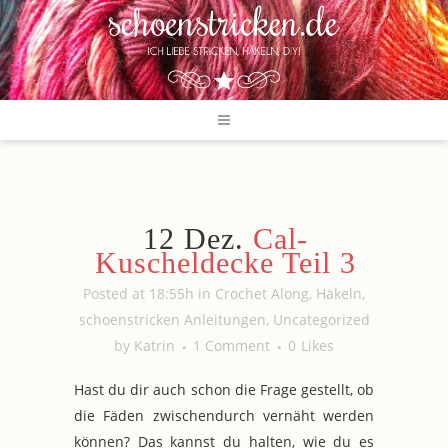
12 Dez.
Cal-
Kuscheldecke Teil 3
Posted at 18:55h
in
Crochet Along
,
Häkeln
,
schoenstricken Anleitungen
,
Uncategorized
by
Katrin
1 Comment
0
Likes
Hast du dir auch schon die Frage gestellt, ob
die Fäden zwischendurch vernäht werden
können? Das kannst du halten, wie du es