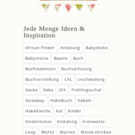
Jede Menge Ideen &
Inspiration
African Flower
Anleitung
Babydecke
Babymütze
Beanie
Buch
Buchrezension
Buchverlosung
Buchvorstellung
CAL
crochetalong
Decke
Deko
DIY
Frühlingsschal
Giveaway
Häkelbuch
häkeln
Häkeltasche
Kal
Kinder
Kindermütze
Knitalong
Kreisweste
Loop
Mütze
Mützen
Mütze stricken