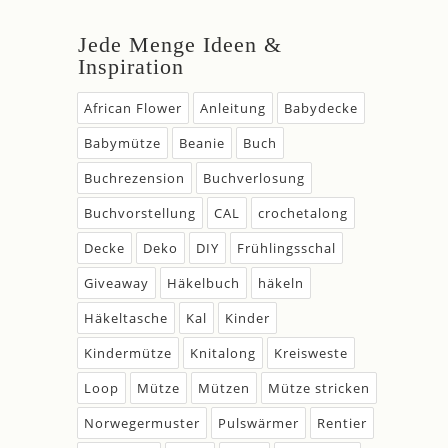
Jede Menge Ideen &
Inspiration
African Flower
Anleitung
Babydecke
Babymütze
Beanie
Buch
Buchrezension
Buchverlosung
Buchvorstellung
CAL
crochetalong
Decke
Deko
DIY
Frühlingsschal
Giveaway
Häkelbuch
häkeln
Häkeltasche
Kal
Kinder
Kindermütze
Knitalong
Kreisweste
Loop
Mütze
Mützen
Mütze stricken
Norwegermuster
Pulswärmer
Rentier