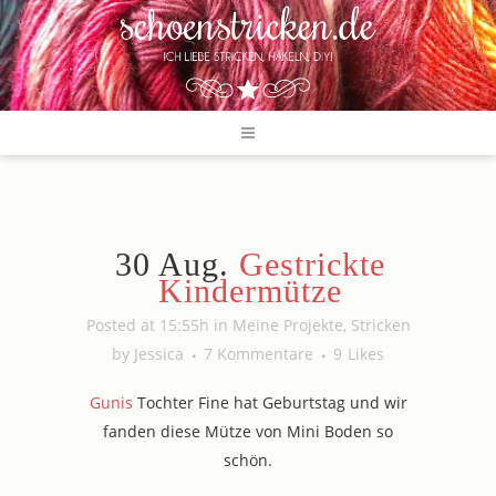
30 Aug.
Gestrickte
Kindermütze
Posted at 15:55h
in
Meine Projekte
,
Stricken
by
Jessica
7 Kommentare
9
Likes
Gunis
Tochter Fine hat Geburtstag und wir
fanden diese Mütze von Mini Boden so
schön.