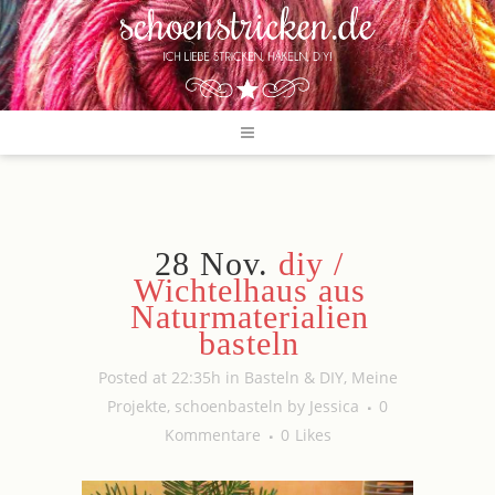
28 Nov.
diy /
Wichtelhaus aus
Naturmaterialien
basteln
Posted at 22:35h
in
Basteln & DIY
,
Meine
Projekte
,
schoenbasteln
by
Jessica
0
Kommentare
0
Likes