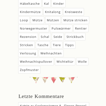
Häkeltasche
Kal
Kinder
Kindermütze
Knitalong
Kreisweste
Loop
Mütze
Mützen
Mütze stricken
Norwegermuster
Pulswärmer
Rentier
Rezension
Schal
Seide
Strickbuch
Stricken
Tasche
Tiere
Tipps
Verlosung
Weihnachten
Weihnachtspullover
Wichteltür
Wolle
Zopfmuster
Letzte Kommentare
Katrin
zu
Seelenwärmer & „Flower-Power“