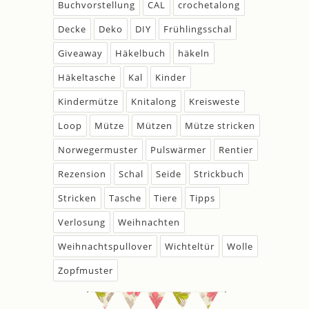
Buchvorstellung
CAL
crochetalong
Decke
Deko
DIY
Frühlingsschal
Giveaway
Häkelbuch
häkeln
Häkeltasche
Kal
Kinder
Kindermütze
Knitalong
Kreisweste
Loop
Mütze
Mützen
Mütze stricken
Norwegermuster
Pulswärmer
Rentier
Rezension
Schal
Seide
Strickbuch
Stricken
Tasche
Tiere
Tipps
Verlosung
Weihnachten
Weihnachtspullover
Wichteltür
Wolle
Zopfmuster