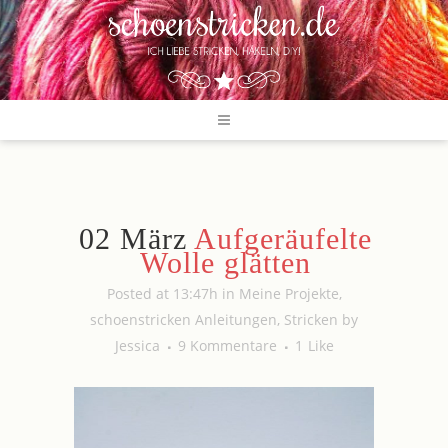
02 März
Aufgeräufelte
Wolle glätten
Posted at 13:47h
in
Meine Projekte
,
schoenstricken Anleitungen
,
Stricken
by
Jessica
9 Kommentare
1
Like