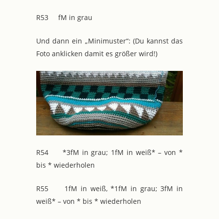
R53 fM in grau
Und dann ein „Minimuster“: (Du kannst das
Foto anklicken damit es größer wird!)
R54 *3fM in grau; 1fM in weiß* – von *
bis * wiederholen
R55 1fM in weiß, *1fM in grau; 3fM in
weiß* – von * bis * wiederholen