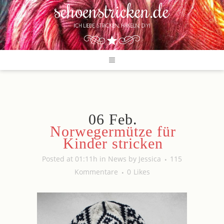
06 Feb.
Norwegermütze für
Kinder stricken
Posted at 01:11h
in
News
by
Jessica
115
Kommentare
0
Likes