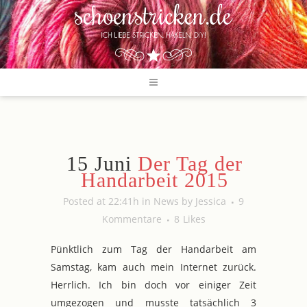
15 Juni
Der Tag der
Handarbeit 2015
Posted at 22:41h
in
News
by
Jessica
9
Kommentare
8
Likes
Pünktlich zum Tag der Handarbeit am
Samstag, kam auch mein Internet zurück.
Herrlich. Ich bin doch vor einiger Zeit
umgezogen und musste tatsächlich 3