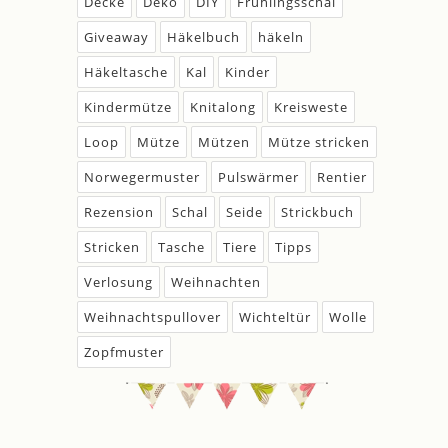
Decke
Deko
DIY
Frühlingsschal
Giveaway
Häkelbuch
häkeln
Häkeltasche
Kal
Kinder
Kindermütze
Knitalong
Kreisweste
Loop
Mütze
Mützen
Mütze stricken
Norwegermuster
Pulswärmer
Rentier
Rezension
Schal
Seide
Strickbuch
Stricken
Tasche
Tiere
Tipps
Verlosung
Weihnachten
Weihnachtspullover
Wichteltür
Wolle
Zopfmuster