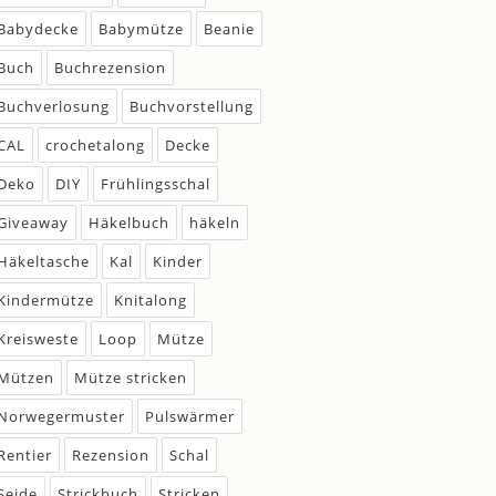
Babydecke
Babymütze
Beanie
Buch
Buchrezension
Buchverlosung
Buchvorstellung
CAL
crochetalong
Decke
Deko
DIY
Frühlingsschal
Giveaway
Häkelbuch
häkeln
Häkeltasche
Kal
Kinder
Kindermütze
Knitalong
Kreisweste
Loop
Mütze
Mützen
Mütze stricken
Norwegermuster
Pulswärmer
Rentier
Rezension
Schal
Seide
Strickbuch
Stricken