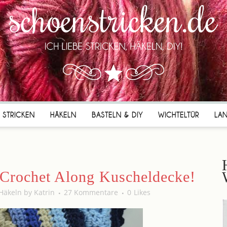
STRICKEN
HÄKELN
BASTELN & DIY
WICHTELTÜR
LA
Crochet Along Kuscheldecke!
Häkeln
by
Katrin
27 Kommentare
0
Likes