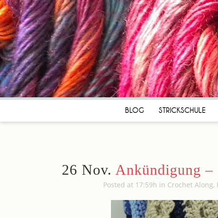
BLOG
STRICKSCHULE
26 Nov.
Ankündigung – 
Posted at 17:59h
in
Crochet Along
,