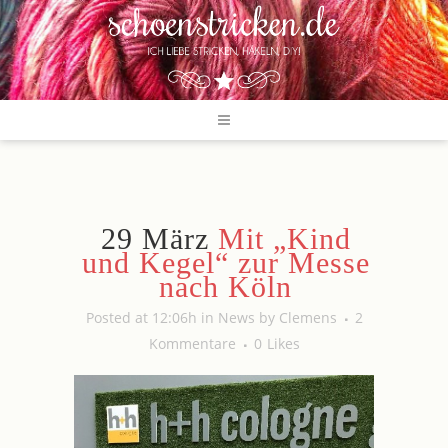
29 März
Mit „Kind
und Kegel“ zur Messe
nach Köln
Posted at 12:06h
in
News
by
Clemens
2
Kommentare
0
Likes