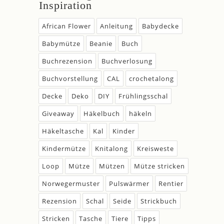
Inspiration
African Flower
Anleitung
Babydecke
Babymütze
Beanie
Buch
Buchrezension
Buchverlosung
Buchvorstellung
CAL
crochetalong
Decke
Deko
DIY
Frühlingsschal
Giveaway
Häkelbuch
häkeln
Häkeltasche
Kal
Kinder
Kindermütze
Knitalong
Kreisweste
Loop
Mütze
Mützen
Mütze stricken
Norwegermuster
Pulswärmer
Rentier
Rezension
Schal
Seide
Strickbuch
Stricken
Tasche
Tiere
Tipps