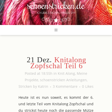
21 Dez.
Knitalong
Zopfschal Teil 6
Posted at 18:55h
in
Knit Along
,
Meine
Projekte
,
schoenstricken Anleitungen
,
Stricken
by
Katrin
3 Kommentare
0
Likes
Heute ist es nun soweit, es kommt der 6.
und letzte Teil vom Knitalong Zopfschal und
du strickst heute noch die passende Mütze