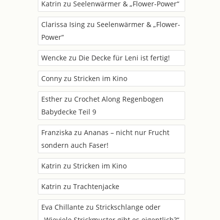
Katrin
zu
Seelenwärmer & „Flower-Power“
Clarissa Ising
zu
Seelenwärmer & „Flower-
Power“
Wencke
zu
Die Decke für Leni ist fertig!
Conny
zu
Stricken im Kino
Esther
zu
Crochet Along Regenbogen
Babydecke Teil 9
Franziska
zu
Ananas – nicht nur Frucht
sondern auch Faser!
Katrin
zu
Stricken im Kino
Katrin
zu
Trachtenjacke
Eva Chillante
zu
Strickschlange oder
„Wieviele Strickmuster gibt es eigentlich?“