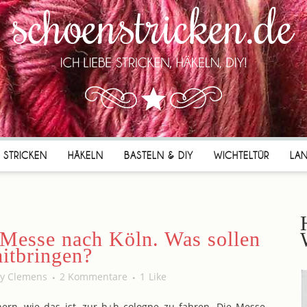
STRICKEN
HÄKELN
BASTELN & DIY
WICHTELTÜR
LA
 Messe nach Köln. Was sollen
itbringen?
by
Clemens
2 Kommentare
1
Like
ern, wie das ist, zur h+h cologne zu fahren. Die Messe