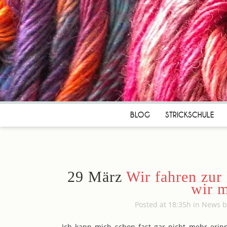
BLOG
STRICKSCHULE
29 März
Wir fahren zur
wir m
Posted at 18:35h
in
News
Ich kann mich schon fast gar nicht mehr erinn