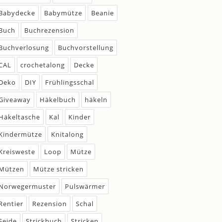
Babydecke
Babymütze
Beanie
Buch
Buchrezension
Buchverlosung
Buchvorstellung
CAL
crochetalong
Decke
Deko
DIY
Frühlingsschal
Giveaway
Häkelbuch
häkeln
Häkeltasche
Kal
Kinder
Kindermütze
Knitalong
Kreisweste
Loop
Mütze
Mützen
Mütze stricken
Norwegermuster
Pulswärmer
Rentier
Rezension
Schal
Seide
Strickbuch
Stricken