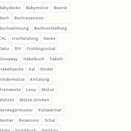
Babydecke
Babymütze
Beanie
Buch
Buchrezension
Buchverlosung
Buchvorstellung
CAL
crochetalong
Decke
Deko
DIY
Frühlingsschal
Giveaway
Häkelbuch
häkeln
Häkeltasche
Kal
Kinder
Kindermütze
Knitalong
Kreisweste
Loop
Mütze
Mützen
Mütze stricken
Norwegermuster
Pulswärmer
Rentier
Rezension
Schal
Seide
Strickbuch
Stricken