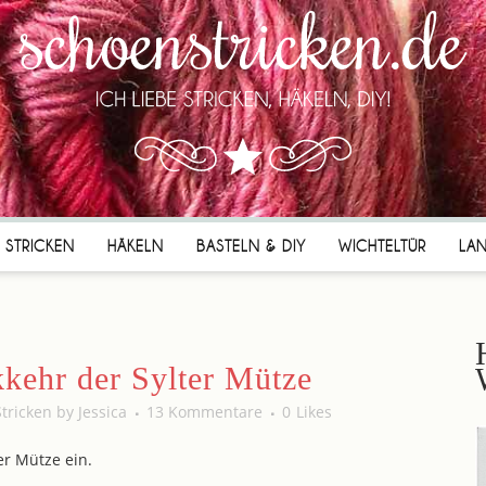
STRICKEN
HÄKELN
BASTELN & DIY
WICHTELTÜR
LA
kehr der Sylter Mütze
Stricken
by
Jessica
13 Kommentare
0
Likes
ter Mütze ein.