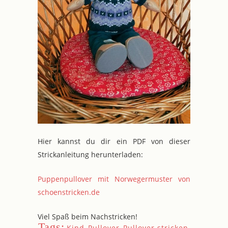
Hier kannst du dir ein PDF von dieser
Strickanleitung herunterladen:
Puppenpullover mit Norwegermuster von
schoenstricken.de
Viel Spaß beim Nachstricken!
Tags:
Kind
,
Pullover
,
Pullover stricken
,