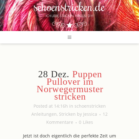
28 Dez.
Puppen
Pullover im
Norwegermuster
stricken
Posted at 14:16h
in
schoenstricken
Anleitungen
,
Stricken
by
Jessica
12
Kommentare
0
Likes
Jetzt ist doch eigentlich die perfekte Zeit um