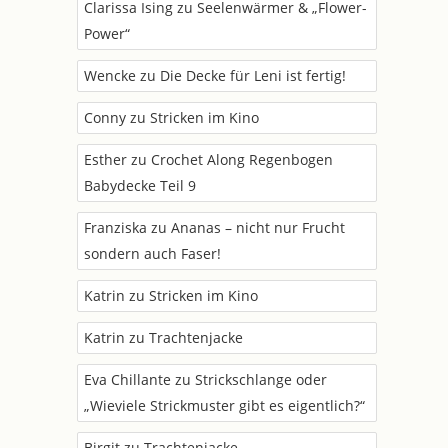
Clarissa Ising
zu
Seelenwärmer & „Flower-
Power“
Wencke
zu
Die Decke für Leni ist fertig!
Conny
zu
Stricken im Kino
Esther
zu
Crochet Along Regenbogen
Babydecke Teil 9
Franziska
zu
Ananas – nicht nur Frucht
sondern auch Faser!
Katrin
zu
Stricken im Kino
Katrin
zu
Trachtenjacke
Eva Chillante
zu
Strickschlange oder
„Wieviele Strickmuster gibt es eigentlich?“
Birgit
zu
Trachtenjacke