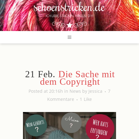
21 Feb.
Die Sache mit
dem Copyright
Posted at 20:16h
in
News
by
Jessica
7
Kommentare
1
Like